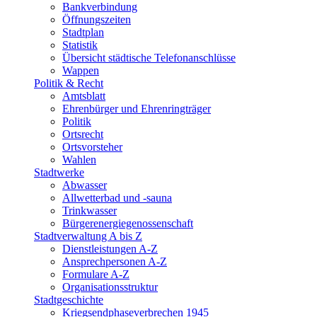
Bankverbindung
Öffnungszeiten
Stadtplan
Statistik
Übersicht städtische Telefonanschlüsse
Wappen
Politik & Recht
Amtsblatt
Ehrenbürger und Ehrenringträger
Politik
Ortsrecht
Ortsvorsteher
Wahlen
Stadtwerke
Abwasser
Allwetterbad und -sauna
Trinkwasser
Bürgerenergiegenossenschaft
Stadtverwaltung A bis Z
Dienstleistungen A-Z
Ansprechpersonen A-Z
Formulare A-Z
Organisationsstruktur
Stadtgeschichte
Kriegsendphaseverbrechen 1945