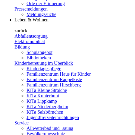
Orte der Erinnerung
Pressemeldungen
Meldungssuche
Leben & Wohnen
zurück
Abfallentsorgung
Elektromobilität
Bildung
Schulangebot
Bibliotheken
Kinderbetreuung im Überblick
Kindertagespflege
Familienzentrum Haus für Kinder
Familienzentrum Rappelkiste
Familienzentrum Hirschberg
KiTa Kleine Strolche
KiTa Kunterbunt
KiTa Lippkamp
KiTa Niederbergheim
KiTa Salzbörnchen
Jugendfreizeiteinrichtungen
Service
Allwetterbad und -sauna
Bevölkerungsschutz