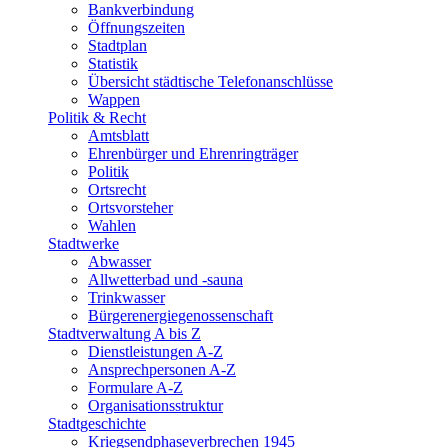
Bankverbindung
Öffnungszeiten
Stadtplan
Statistik
Übersicht städtische Telefonanschlüsse
Wappen
Politik & Recht
Amtsblatt
Ehrenbürger und Ehrenringträger
Politik
Ortsrecht
Ortsvorsteher
Wahlen
Stadtwerke
Abwasser
Allwetterbad und -sauna
Trinkwasser
Bürgerenergiegenossenschaft
Stadtverwaltung A bis Z
Dienstleistungen A-Z
Ansprechpersonen A-Z
Formulare A-Z
Organisationsstruktur
Stadtgeschichte
Kriegsendphaseverbrechen 1945