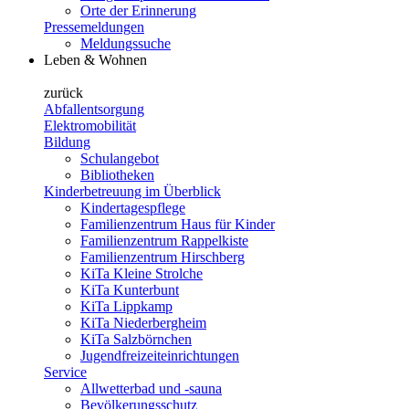
Orte der Erinnerung
Pressemeldungen
Meldungssuche
Leben & Wohnen
zurück
Abfallentsorgung
Elektromobilität
Bildung
Schulangebot
Bibliotheken
Kinderbetreuung im Überblick
Kindertagespflege
Familienzentrum Haus für Kinder
Familienzentrum Rappelkiste
Familienzentrum Hirschberg
KiTa Kleine Strolche
KiTa Kunterbunt
KiTa Lippkamp
KiTa Niederbergheim
KiTa Salzbörnchen
Jugendfreizeiteinrichtungen
Service
Allwetterbad und -sauna
Bevölkerungsschutz