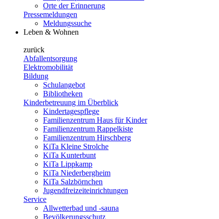
Orte der Erinnerung
Pressemeldungen
Meldungssuche
Leben & Wohnen
zurück
Abfallentsorgung
Elektromobilität
Bildung
Schulangebot
Bibliotheken
Kinderbetreuung im Überblick
Kindertagespflege
Familienzentrum Haus für Kinder
Familienzentrum Rappelkiste
Familienzentrum Hirschberg
KiTa Kleine Strolche
KiTa Kunterbunt
KiTa Lippkamp
KiTa Niederbergheim
KiTa Salzbörnchen
Jugendfreizeiteinrichtungen
Service
Allwetterbad und -sauna
Bevölkerungsschutz