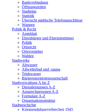
Bankverbindung
Öffnungszeiten
Stadtplan
Statistik
Übersicht städtische Telefonanschlüsse
Wappen
Politik & Recht
Amtsblatt
Ehrenbürger und Ehrenringträger
Politik
Ortsrecht
Ortsvorsteher
Wahlen
Stadtwerke
Abwasser
Allwetterbad und -sauna
Trinkwasser
Bürgerenergiegenossenschaft
Stadtverwaltung A bis Z
Dienstleistungen A-Z
Ansprechpersonen A-Z
Formulare A-Z
Organisationsstruktur
Stadtgeschichte
Kriegsendphaseverbrechen 1945