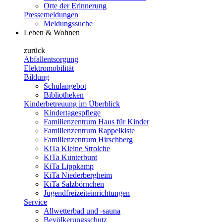
Orte der Erinnerung
Pressemeldungen
Meldungssuche
Leben & Wohnen
zurück
Abfallentsorgung
Elektromobilität
Bildung
Schulangebot
Bibliotheken
Kinderbetreuung im Überblick
Kindertagespflege
Familienzentrum Haus für Kinder
Familienzentrum Rappelkiste
Familienzentrum Hirschberg
KiTa Kleine Strolche
KiTa Kunterbunt
KiTa Lippkamp
KiTa Niederbergheim
KiTa Salzbörnchen
Jugendfreizeiteinrichtungen
Service
Allwetterbad und -sauna
Bevölkerungsschutz