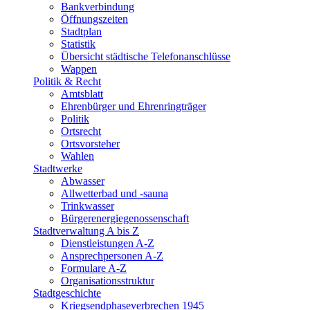
Bankverbindung
Öffnungszeiten
Stadtplan
Statistik
Übersicht städtische Telefonanschlüsse
Wappen
Politik & Recht
Amtsblatt
Ehrenbürger und Ehrenringträger
Politik
Ortsrecht
Ortsvorsteher
Wahlen
Stadtwerke
Abwasser
Allwetterbad und -sauna
Trinkwasser
Bürgerenergiegenossenschaft
Stadtverwaltung A bis Z
Dienstleistungen A-Z
Ansprechpersonen A-Z
Formulare A-Z
Organisationsstruktur
Stadtgeschichte
Kriegsendphaseverbrechen 1945