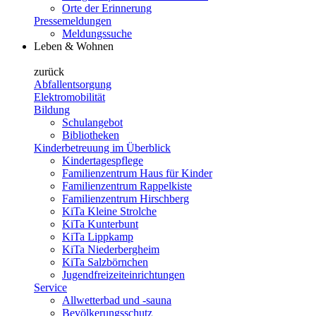
Orte der Erinnerung
Pressemeldungen
Meldungssuche
Leben & Wohnen
zurück
Abfallentsorgung
Elektromobilität
Bildung
Schulangebot
Bibliotheken
Kinderbetreuung im Überblick
Kindertagespflege
Familienzentrum Haus für Kinder
Familienzentrum Rappelkiste
Familienzentrum Hirschberg
KiTa Kleine Strolche
KiTa Kunterbunt
KiTa Lippkamp
KiTa Niederbergheim
KiTa Salzbörnchen
Jugendfreizeiteinrichtungen
Service
Allwetterbad und -sauna
Bevölkerungsschutz