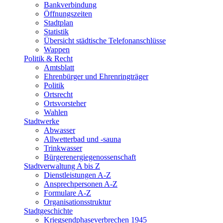
Bankverbindung
Öffnungszeiten
Stadtplan
Statistik
Übersicht städtische Telefonanschlüsse
Wappen
Politik & Recht
Amtsblatt
Ehrenbürger und Ehrenringträger
Politik
Ortsrecht
Ortsvorsteher
Wahlen
Stadtwerke
Abwasser
Allwetterbad und -sauna
Trinkwasser
Bürgerenergiegenossenschaft
Stadtverwaltung A bis Z
Dienstleistungen A-Z
Ansprechpersonen A-Z
Formulare A-Z
Organisationsstruktur
Stadtgeschichte
Kriegsendphaseverbrechen 1945