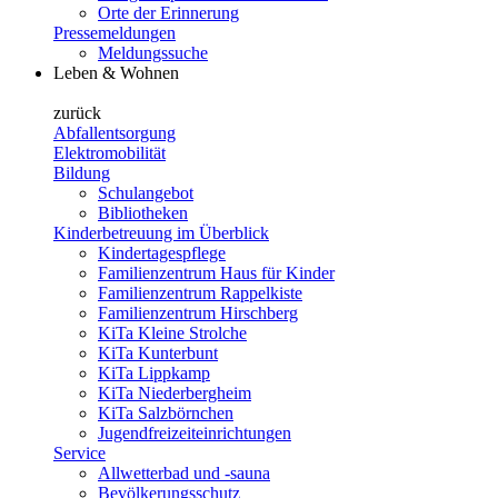
Orte der Erinnerung
Pressemeldungen
Meldungssuche
Leben & Wohnen
zurück
Abfallentsorgung
Elektromobilität
Bildung
Schulangebot
Bibliotheken
Kinderbetreuung im Überblick
Kindertagespflege
Familienzentrum Haus für Kinder
Familienzentrum Rappelkiste
Familienzentrum Hirschberg
KiTa Kleine Strolche
KiTa Kunterbunt
KiTa Lippkamp
KiTa Niederbergheim
KiTa Salzbörnchen
Jugendfreizeiteinrichtungen
Service
Allwetterbad und -sauna
Bevölkerungsschutz