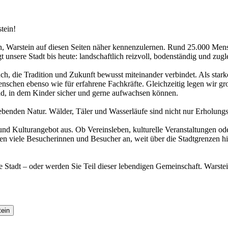
tein!
e ein, Warstein auf diesen Seiten näher kennenzulernen. Rund 25.000 Me
nsere Stadt bis heute: landschaftlich reizvoll, bodenständig und zugl
ch, die Tradition und Zukunft bewusst miteinander verbindet. Als starker
nschen ebenso wie für erfahrene Fachkräfte. Gleichzeitig legen wir gro
ld, in dem Kinder sicher und gerne aufwachsen können.
ebenden Natur. Wälder, Täler und Wasserläufe sind nicht nur Erholungs
t- und Kulturangebot aus. Ob Vereinsleben, kulturelle Veranstaltungen 
en viele Besucherinnen und Besucher an, weit über die Stadtgrenzen hin
re Stadt – oder werden Sie Teil dieser lebendigen Gemeinschaft. Warste
tein