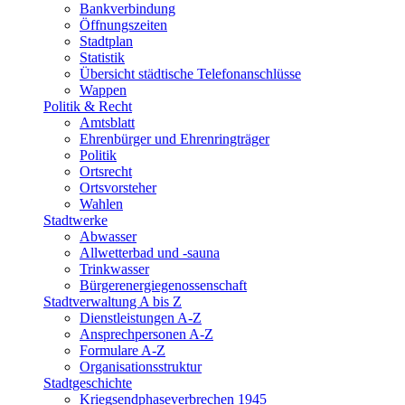
Bankverbindung
Öffnungszeiten
Stadtplan
Statistik
Übersicht städtische Telefonanschlüsse
Wappen
Politik & Recht
Amtsblatt
Ehrenbürger und Ehrenringträger
Politik
Ortsrecht
Ortsvorsteher
Wahlen
Stadtwerke
Abwasser
Allwetterbad und -sauna
Trinkwasser
Bürgerenergiegenossenschaft
Stadtverwaltung A bis Z
Dienstleistungen A-Z
Ansprechpersonen A-Z
Formulare A-Z
Organisationsstruktur
Stadtgeschichte
Kriegsendphaseverbrechen 1945