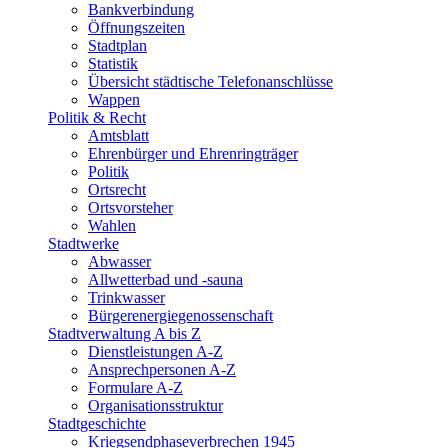
Bankverbindung
Öffnungszeiten
Stadtplan
Statistik
Übersicht städtische Telefonanschlüsse
Wappen
Politik & Recht
Amtsblatt
Ehrenbürger und Ehrenringträger
Politik
Ortsrecht
Ortsvorsteher
Wahlen
Stadtwerke
Abwasser
Allwetterbad und -sauna
Trinkwasser
Bürgerenergiegenossenschaft
Stadtverwaltung A bis Z
Dienstleistungen A-Z
Ansprechpersonen A-Z
Formulare A-Z
Organisationsstruktur
Stadtgeschichte
Kriegsendphaseverbrechen 1945