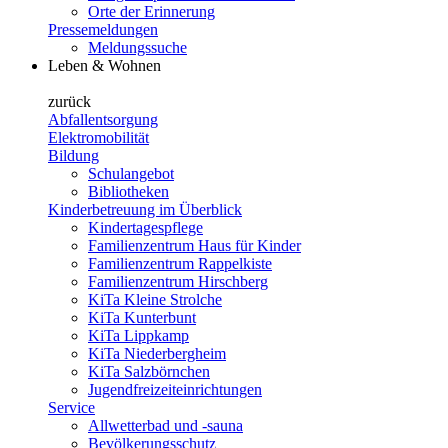
Orte der Erinnerung
Pressemeldungen
Meldungssuche
Leben & Wohnen
zurück
Abfallentsorgung
Elektromobilität
Bildung
Schulangebot
Bibliotheken
Kinderbetreuung im Überblick
Kindertagespflege
Familienzentrum Haus für Kinder
Familienzentrum Rappelkiste
Familienzentrum Hirschberg
KiTa Kleine Strolche
KiTa Kunterbunt
KiTa Lippkamp
KiTa Niederbergheim
KiTa Salzbörnchen
Jugendfreizeiteinrichtungen
Service
Allwetterbad und -sauna
Bevölkerungsschutz