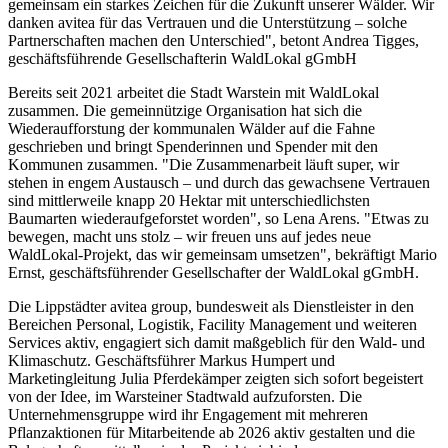
gemeinsam ein starkes Zeichen für die Zukunft unserer Wälder. Wir
danken avitea für das Vertrauen und die Unterstützung – solche
Partnerschaften machen den Unterschied", betont Andrea Tigges,
geschäftsführende Gesellschafterin WaldLokal gGmbH
Bereits seit 2021 arbeitet die Stadt Warstein mit WaldLokal
zusammen. Die gemeinnützige Organisation hat sich die
Wiederaufforstung der kommunalen Wälder auf die Fahne
geschrieben und bringt Spenderinnen und Spender mit den
Kommunen zusammen. "Die Zusammenarbeit läuft super, wir
stehen in engem Austausch – und durch das gewachsene Vertrauen
sind mittlerweile knapp 20 Hektar mit unterschiedlichsten
Baumarten wiederaufgeforstet worden", so Lena Arens. "Etwas zu
bewegen, macht uns stolz – wir freuen uns auf jedes neue
WaldLokal-Projekt, das wir gemeinsam umsetzen", bekräftigt Mario
Ernst, geschäftsführender Gesellschafter der WaldLokal gGmbH.
Die Lippstädter avitea group, bundesweit als Dienstleister in den
Bereichen Personal, Logistik, Facility Management und weiteren
Services aktiv, engagiert sich damit maßgeblich für den Wald- und
Klimaschutz. Geschäftsführer Markus Humpert und
Marketingleitung Julia Pferdekämper zeigten sich sofort begeistert
von der Idee, im Warsteiner Stadtwald aufzuforsten. Die
Unternehmensgruppe wird ihr Engagement mit mehreren
Pflanzaktionen für Mitarbeitende ab 2026 aktiv gestalten und die