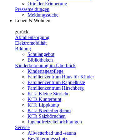
Orte der Erinnerung
Pressemeldungen
Meldungssuche
Leben & Wohnen
zurück
Abfallentsorgung
Elektromobilität
Bildung
Schulangebot
Bibliotheken
Kinderbetreuung im Überblick
Kindertagespflege
Familienzentrum Haus für Kinder
Familienzentrum Rappelkiste
Familienzentrum Hirschberg
KiTa Kleine Strolche
KiTa Kunterbunt
KiTa Lippkamp
KiTa Niederbergheim
KiTa Salzbörnchen
Jugendfreizeiteinrichtungen
Service
Allwetterbad und -sauna
Bevölkerungsschutz