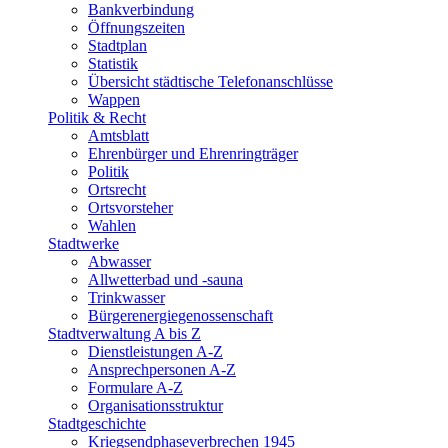
Bankverbindung
Öffnungszeiten
Stadtplan
Statistik
Übersicht städtische Telefonanschlüsse
Wappen
Politik & Recht
Amtsblatt
Ehrenbürger und Ehrenringträger
Politik
Ortsrecht
Ortsvorsteher
Wahlen
Stadtwerke
Abwasser
Allwetterbad und -sauna
Trinkwasser
Bürgerenergiegenossenschaft
Stadtverwaltung A bis Z
Dienstleistungen A-Z
Ansprechpersonen A-Z
Formulare A-Z
Organisationsstruktur
Stadtgeschichte
Kriegsendphaseverbrechen 1945