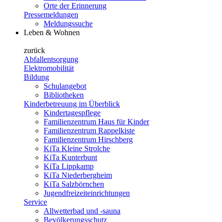
Orte der Erinnerung
Pressemeldungen
Meldungssuche
Leben & Wohnen
zurück
Abfallentsorgung
Elektromobilität
Bildung
Schulangebot
Bibliotheken
Kinderbetreuung im Überblick
Kindertagespflege
Familienzentrum Haus für Kinder
Familienzentrum Rappelkiste
Familienzentrum Hirschberg
KiTa Kleine Strolche
KiTa Kunterbunt
KiTa Lippkamp
KiTa Niederbergheim
KiTa Salzbörnchen
Jugendfreizeiteinrichtungen
Service
Allwetterbad und -sauna
Bevölkerungsschutz