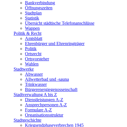
Bankverbindung
Öffnungszeiten
Stadtplan
Statistik
Übersicht städtische Telefonanschlüsse
Wappen
Politik & Recht
Amtsblatt
Ehrenbürger und Ehrenringträger
Politik
Ortsrecht
Ortsvorsteher
Wahlen
Stadtwerke
Abwasser
Allwetterbad und -sauna
Trinkwasser
Bürgerenergiegenossenschaft
Stadtverwaltung A bis Z
Dienstleistungen A-Z
Ansprechpersonen A-Z
Formulare A-Z
Organisationsstruktur
Stadtgeschichte
Kriegsendphaseverbrechen 1945