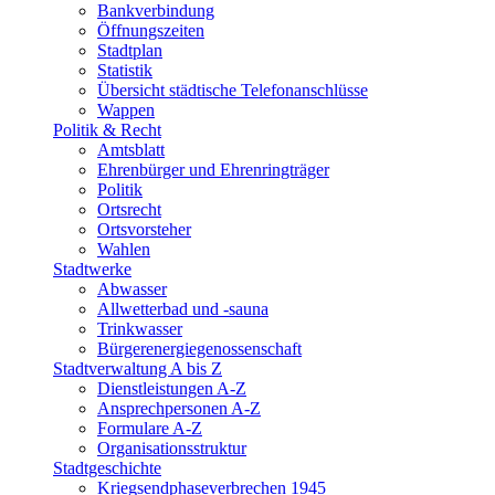
Bankverbindung
Öffnungszeiten
Stadtplan
Statistik
Übersicht städtische Telefonanschlüsse
Wappen
Politik & Recht
Amtsblatt
Ehrenbürger und Ehrenringträger
Politik
Ortsrecht
Ortsvorsteher
Wahlen
Stadtwerke
Abwasser
Allwetterbad und -sauna
Trinkwasser
Bürgerenergiegenossenschaft
Stadtverwaltung A bis Z
Dienstleistungen A-Z
Ansprechpersonen A-Z
Formulare A-Z
Organisationsstruktur
Stadtgeschichte
Kriegsendphaseverbrechen 1945