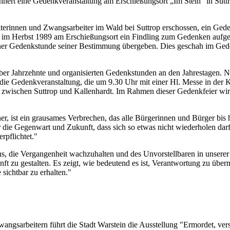
nert eine Gedenkveranstaltung am Erschießungsort „Im Stein“ in Suttro
rinnen und Zwangsarbeiter im Wald bei Suttrop erschossen, ein Geden
 im Herbst 1989 am Erschießungsort ein Findling zum Gedenken aufgeste
einer Gedenkstunde seiner Bestimmung übergeben. Dies geschah im Ge
 über Jahrzehnte und organisierten Gedenkstunden an den Jahrestagen
 die Gedenkveranstaltung, die um 9.30 Uhr mit einer Hl. Messe in der 
zwischen Suttrop und Kallenhardt. Im Rahmen dieser Gedenkfeier wird a
 ist ein grausames Verbrechen, das alle Bürgerinnen und Bürger bis h
ür die Gegenwart und Zukunft, dass sich so etwas nicht wiederholen da
rpflichtet."
s, die Vergangenheit wachzuhalten und des Unvorstellbaren in unserer 
nft zu gestalten. Es zeigt, wie bedeutend es ist, Verantwortung zu übe
 sichtbar zu erhalten."
ngsarbeitern führt die Stadt Warstein die Ausstellung "Ermordet, ve