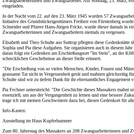
Zwangsarbeiterinnen und Zwangsarbeiter. Am Sonntag, 23. März, erin
eingeladen.
In der Nacht vom 22. auf den 23. März 1945 wurden 57 Zwangsarbeite
Initiative des Grundstückeigentümers Freiherr von Fürstenberg wurde
Schneider und Pfarrer Hans-Jürgen Fricke, wurde dieser damals in 
Zwangsarbeiterinnen und Zwangsarbeitern niemals zu vergessen.
Elisabeth und Theo Schulte aus Suttrop pflegten diese Gedenkstätte
Sophia und Pia diese Aufgaben. Sie organisieren auch in diesem Jahr
daran folgt ein Gedenken am Erschießungsort "Im Stein", an der K68 
schrecklichen Geschehnisse an dieser Stelle erinnert.
"Die Erschießung von so vielen Menschen, Kinder, Frauen und Männer,
grausame Tat nicht in Vergessenheit gerät und mahnen gleichzeitig f
Schulte sind wir zu tiefem Dank für ihr ehrenamtliches Engagement ve
Pia Fechner unterstreicht: "Die Geschichte dieses Massakers mahnt un
essenziell, um aus der Vergangenheit zu lernen und eine bessere Zuku
trage ich mit meinen Geschwistern dazu bei, diesen Gedenkort für alle
Info-Kasten:
Ausstellung im Haus Kupferhammer
Zum 80. Jahrestag des Massakers an 208 Zwangsarbeiterinnen und Zwa