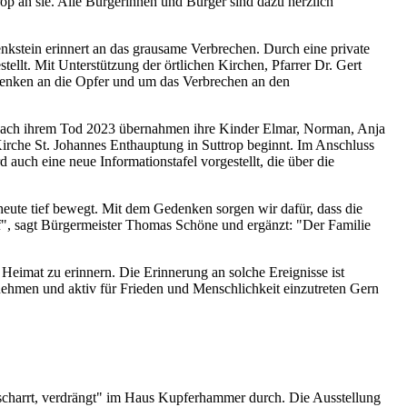
p an sie. Alle Bürgerinnen und Bürger sind dazu herzlich
kstein erinnert an das grausame Verbrechen. Durch eine private
llt. Mit Unterstützung der örtlichen Kirchen, Pfarrer Dr. Gert
denken an die Opfer und um das Verbrechen an den
. Nach ihrem Tod 2023 übernahmen ihre Kinder Elmar, Norman, Anja
Kirche St. Johannes Enthauptung in Suttrop beginnt. Im Anschluss
uch eine neue Informationstafel vorgestellt, die über die
eute tief bewegt. Mit dem Gedenken sorgen wir dafür, dass die
rf", sagt Bürgermeister Thomas Schöne und ergänzt: "Der Familie
Heimat zu erinnern. Die Erinnerung an solche Ereignisse ist
rnehmen und aktiv für Frieden und Menschlichkeit einzutreten Gern
rscharrt, verdrängt" im Haus Kupferhammer durch. Die Ausstellung