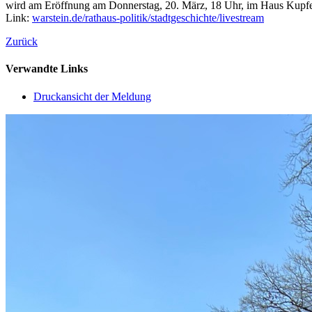
wird am Eröffnung am Donnerstag, 20. März, 18 Uhr, im Haus Kupferh
Link:
warstein.de/rathaus-politik/stadtgeschichte/livestream
Zurück
Verwandte Links
Druckansicht der Meldung