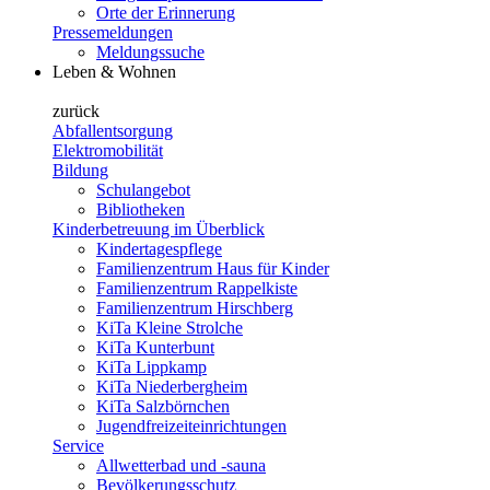
Orte der Erinnerung
Pressemeldungen
Meldungssuche
Leben & Wohnen
zurück
Abfallentsorgung
Elektromobilität
Bildung
Schulangebot
Bibliotheken
Kinderbetreuung im Überblick
Kindertagespflege
Familienzentrum Haus für Kinder
Familienzentrum Rappelkiste
Familienzentrum Hirschberg
KiTa Kleine Strolche
KiTa Kunterbunt
KiTa Lippkamp
KiTa Niederbergheim
KiTa Salzbörnchen
Jugendfreizeiteinrichtungen
Service
Allwetterbad und -sauna
Bevölkerungsschutz