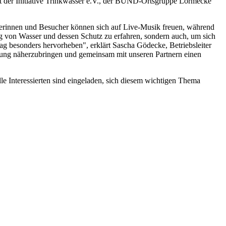
it der Initiative Trinkwasser e.V., der BUND-Ortsgruppe Lörmecke
herinnen und Besucher können sich auf Live-Musik freuen, während
ng von Wasser und dessen Schutz zu erfahren, sondern auch, um sich
g besonders hervorheben", erklärt Sascha Gödecke, Betriebsleiter
rgung näherzubringen und gemeinsam mit unseren Partnern einen
lle Interessierten sind eingeladen, sich diesem wichtigen Thema