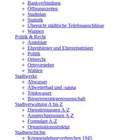
Bankverbindung
Öffnungszeiten
Stadtplan
Statistik
Übersicht städtische Telefonanschlüsse
Wappen
Politik & Recht
Amtsblatt
Ehrenbürger und Ehrenringträger
Politik
Ortsrecht
Ortsvorsteher
Wahlen
Stadtwerke
Abwasser
Allwetterbad und -sauna
Trinkwasser
Bürgerenergiegenossenschaft
Stadtverwaltung A bis Z
Dienstleistungen A-Z
Ansprechpersonen A-Z
Formulare A-Z
Organisationsstruktur
Stadtgeschichte
Kriegsendphaseverbrechen 1945