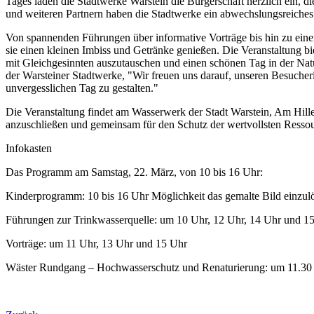
Tages laden die Stadtwerke Warstein die Bürgerschaft herzlich ein,
und weiteren Partnern haben die Stadtwerke ein abwechslungsreiche
Von spannenden Führungen über informative Vorträge bis hin zu ein
sie einen kleinen Imbiss und Getränke genießen. Die Veranstaltung b
mit Gleichgesinnten auszutauschen und einen schönen Tag in der Nat
der Warsteiner Stadtwerke, "Wir freuen uns darauf, unseren Besuche
unvergesslichen Tag zu gestalten."
Die Veranstaltung findet am Wasserwerk der Stadt Warstein, Am Hillenb
anzuschließen und gemeinsam für den Schutz der wertvollsten Ressou
Infokasten
Das Programm am Samstag, 22. März, von 10 bis 16 Uhr:
Kinderprogramm: 10 bis 16 Uhr Möglichkeit das gemalte Bild einzu
Führungen zur Trinkwasserquelle: um 10 Uhr, 12 Uhr, 14 Uhr und 1
Vorträge: um 11 Uhr, 13 Uhr und 15 Uhr
Wäster Rundgang – Hochwasserschutz und Renaturierung: um 11.30