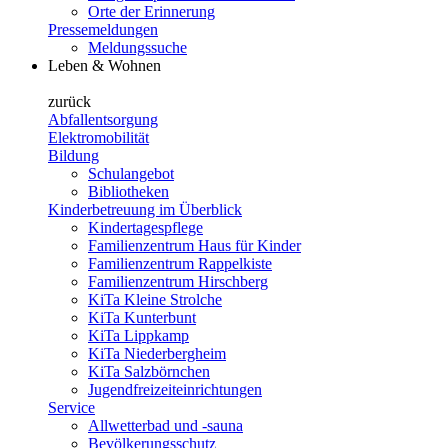
Orte der Erinnerung
Pressemeldungen
Meldungssuche
Leben & Wohnen
zurück
Abfallentsorgung
Elektromobilität
Bildung
Schulangebot
Bibliotheken
Kinderbetreuung im Überblick
Kindertagespflege
Familienzentrum Haus für Kinder
Familienzentrum Rappelkiste
Familienzentrum Hirschberg
KiTa Kleine Strolche
KiTa Kunterbunt
KiTa Lippkamp
KiTa Niederbergheim
KiTa Salzbörnchen
Jugendfreizeiteinrichtungen
Service
Allwetterbad und -sauna
Bevölkerungsschutz