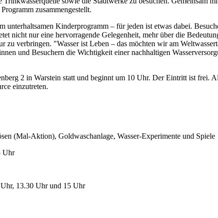
 die Trinkwasserquelle sowie die Stadtwerke zu besuchen. Gemeinsam m
s Programm zusammengestellt.
em unterhaltsamen Kinderprogramm – für jeden ist etwas dabei. Besuc
ietet nicht nur eine hervorragende Gelegenheit, mehr über die Bedeutu
ur zu verbringen. "Wasser ist Leben – das möchten wir am Weltwasserta
rinnen und Besuchern die Wichtigkeit einer nachhaltigen Wasserverso
erg 2 in Warstein statt und beginnt um 10 Uhr. Der Eintritt ist frei. A
rce einzutreten.
lösen (Mal-Aktion), Goldwaschanlage, Wasser-Experimente und Spiele
5 Uhr
 Uhr, 13.30 Uhr und 15 Uhr