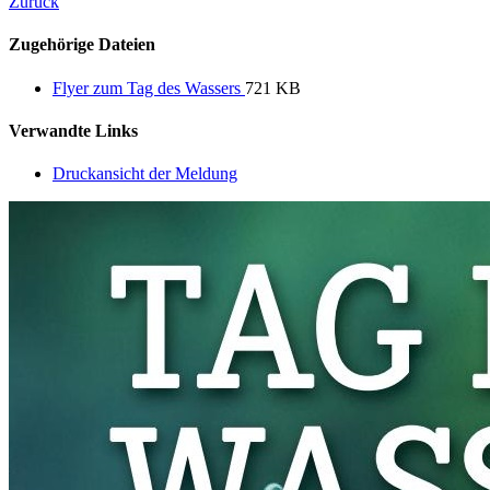
Zurück
Zugehörige Dateien
Flyer zum Tag des Wassers
721 KB
Verwandte Links
Druckansicht der Meldung