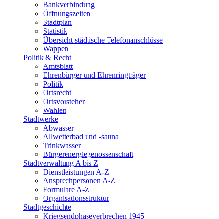
Bankverbindung
Öffnungszeiten
Stadtplan
Statistik
Übersicht städtische Telefonanschlüsse
Wappen
Politik & Recht
Amtsblatt
Ehrenbürger und Ehrenringträger
Politik
Ortsrecht
Ortsvorsteher
Wahlen
Stadtwerke
Abwasser
Allwetterbad und -sauna
Trinkwasser
Bürgerenergiegenossenschaft
Stadtverwaltung A bis Z
Dienstleistungen A-Z
Ansprechpersonen A-Z
Formulare A-Z
Organisationsstruktur
Stadtgeschichte
Kriegsendphaseverbrechen 1945