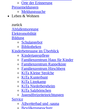
Orte der Erinnerung
Pressemeldungen
Meldungssuche
Leben & Wohnen
zurück
Abfallentsorgung
Elektromobilität
Bildung
Schulangebot
Bibliotheken
Kinderbetreuung im Überblick
Kindertagespflege
Familienzentrum Haus für Kinder
Familienzentrum Rappelkiste
Familienzentrum Hirschberg
KiTa Kleine Strolche
KiTa Kunterbunt
KiTa Lippkamp
KiTa Niederbergheim
KiTa Salzbörnchen
Jugendfreizeiteinrichtungen
Service
Allwetterbad und -sauna
Bevölkerungsschutz