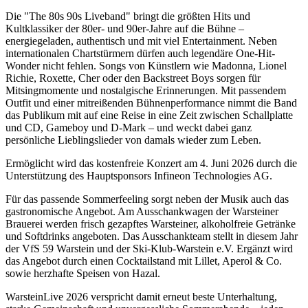
Die "The 80s 90s Liveband" bringt die größten Hits und
Kultklassiker der 80er- und 90er-Jahre auf die Bühne –
energiegeladen, authentisch und mit viel Entertainment. Neben
internationalen Chartstürmern dürfen auch legendäre One-Hit-
Wonder nicht fehlen. Songs von Künstlern wie Madonna, Lionel
Richie, Roxette, Cher oder den Backstreet Boys sorgen für
Mitsingmomente und nostalgische Erinnerungen. Mit passendem
Outfit und einer mitreißenden Bühnenperformance nimmt die Band
das Publikum mit auf eine Reise in eine Zeit zwischen Schallplatte
und CD, Gameboy und D-Mark – und weckt dabei ganz
persönliche Lieblingslieder von damals wieder zum Leben.
Ermöglicht wird das kostenfreie Konzert am 4. Juni 2026 durch die
Unterstützung des Hauptsponsors Infineon Technologies AG.
Für das passende Sommerfeeling sorgt neben der Musik auch das
gastronomische Angebot. Am Ausschankwagen der Warsteiner
Brauerei werden frisch gezapftes Warsteiner, alkoholfreie Getränke
und Softdrinks angeboten. Das Ausschankteam stellt in diesem Jahr
der VfS 59 Warstein und der Ski-Klub-Warstein e.V. Ergänzt wird
das Angebot durch einen Cocktailstand mit Lillet, Aperol & Co.
sowie herzhafte Speisen von Hazal.
WarsteinLive 2026 verspricht damit erneut beste Unterhaltung,