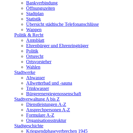
Bankverbindung
Öffnungszeiten
Stadtplan
Statistik
Übersicht städtische Telefonanschlüsse
Wappen
Politik & Recht
Amtsblatt
Ehrenbürger und Ehrenringträger
Politik
Ortsrecht
Ortsvorsteher
Wahlen
Stadtwerke
Abwasser
Allwetterbad und -sauna
Trinkwasser
Bürgerenergiegenossenschaft
Stadtverwaltung A bis Z
Dienstleistungen A-Z
Ansprechpersonen A-Z
Formulare A-Z
Organisationsstruktur
Stadtgeschichte
Kriegsendphaseverbrechen 1945