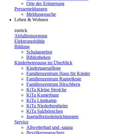
Orte der Erinnerung
Pressemeldungen
Meldungssuche
Leben & Wohnen
zurück
Abfallentsorgung
Elektromobilität
Bildung
Schulangebot
Bibliotheken
Kinderbetreuung im Überblick
Kindertagespflege
Familienzentrum Haus für Kinder
Familienzentrum Rappelkiste
Familienzentrum Hirschberg
KiTa Kleine Strolche
KiTa Kunterbunt
KiTa Lippkamp
KiTa Niederbergheim
KiTa Salzbörnchen
Jugendfreizeiteinrichtungen
Service
Allwetterbad und -sauna
Bevölkerungsschutz