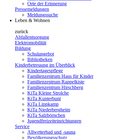
Orte der Erinnerung
Pressemeldungen
Meldungssuche
Leben & Wohnen
zurück
Abfallentsorgung
Elektromobilität
Bildung
Schulangebot
Bibliotheken
Kinderbetreuung im Überblick
Kindertagespflege
Familienzentrum Haus für Kinder
Familienzentrum Rappelkiste
Familienzentrum Hirschberg
KiTa Kleine Strolche
KiTa Kunterbunt
KiTa Lippkamp
KiTa Niederbergheim
KiTa Salzbörnchen
Jugendfreizeiteinrichtungen
Service
Allwetterbad und -sauna
Bevölkerungsschutz