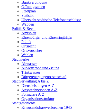
Bankverbindung
Öffnungszeiten
Stadtplan
Statistik
Übersicht städtische Telefonanschlüsse
Wappen
Politik & Recht
Amtsblatt
Ehrenbürger und Ehrenringträger
Politik
Ortsrecht
Ortsvorsteher
Wahlen
Stadtwerke
Abwasser
Allwetterbad und -sauna
Trinkwasser
Bürgerenergiegenossenschaft
Stadtverwaltung A bis Z
Dienstleistungen A-Z
Ansprechpersonen A-Z
Formulare A-Z
Organisationsstruktur
Stadtgeschichte
Kriegsendphaseverbrechen 1945