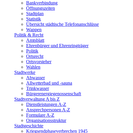
Bankverbindung
Öffnungszeiten
Stadtplan
Statistik
Übersicht städtische Telefonanschlüsse
Wappen
Politik & Recht
Amtsblatt
Ehrenbürger und Ehrenringträger
Politik
Ortsrecht
Ortsvorsteher
Wahlen
Stadtwerke
Abwasser
Allwetterbad und -sauna
Trinkwasser
Bürgerenergiegenossenschaft
Stadtverwaltung A bis Z
Dienstleistungen A-Z
Ansprechpersonen A-Z
Formulare A-Z
Organisationsstruktur
Stadtgeschichte
Kriegsendphaseverbrechen 1945