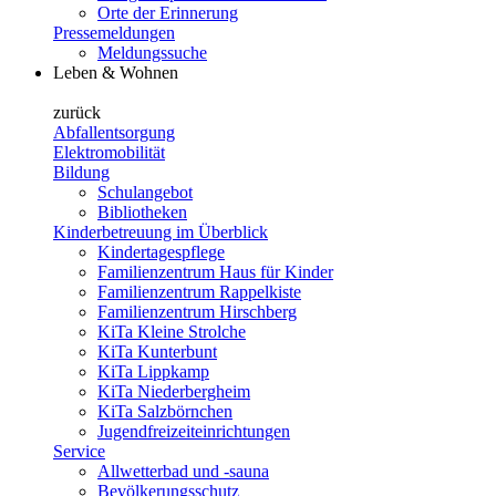
Orte der Erinnerung
Pressemeldungen
Meldungssuche
Leben & Wohnen
zurück
Abfallentsorgung
Elektromobilität
Bildung
Schulangebot
Bibliotheken
Kinderbetreuung im Überblick
Kindertagespflege
Familienzentrum Haus für Kinder
Familienzentrum Rappelkiste
Familienzentrum Hirschberg
KiTa Kleine Strolche
KiTa Kunterbunt
KiTa Lippkamp
KiTa Niederbergheim
KiTa Salzbörnchen
Jugendfreizeiteinrichtungen
Service
Allwetterbad und -sauna
Bevölkerungsschutz