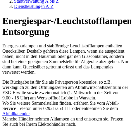
Stadtverwaltung A bis Z
Dienstleistungen A-Z
Energiespar-/Leuchtstofflampe
Entsorgung
Energiesparlampen und stabförmige Leuchtstofflampen enthalten
Quecksilber. Deshalb gehören diese Lampen, wenn sie ausgedient
haben, nicht in den Hausmüll oder gar den Glascontainer, sondern
sind bei einer geeigneten Sammelstelle für Altgeräte abzugeben. Nur
dann kann Quecksilber getrennt erfasst und das Lampenglas
verwertet werden.
Die Rückgabe ist für Sie als Privatperson kostenlos, so z.B.
werktäglich zu den Öffnungszeiten am Abfallwirtschaftszentrum der
ESG Erwitte sowie zweimonatlich (1. Mittwoch in der Zeit von
9.00 - 15 Uhr) am Wertstoffhof Lobbe in Warstein.
Wo Sie weitere Sammelstellen finden, erfahren Sie vom Abfall-
Service-Telefon unter 02921/353-111 oder entnehmen Sie dem
Abfallkalender
.
Manche Händler nehmen Altlampen an und entsorgen sie. Fragen
Sie auch bei Ihrem Elektrohändler nach.