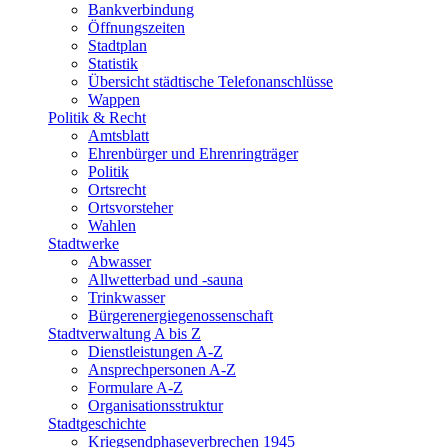
Bankverbindung
Öffnungszeiten
Stadtplan
Statistik
Übersicht städtische Telefonanschlüsse
Wappen
Politik & Recht
Amtsblatt
Ehrenbürger und Ehrenringträger
Politik
Ortsrecht
Ortsvorsteher
Wahlen
Stadtwerke
Abwasser
Allwetterbad und -sauna
Trinkwasser
Bürgerenergiegenossenschaft
Stadtverwaltung A bis Z
Dienstleistungen A-Z
Ansprechpersonen A-Z
Formulare A-Z
Organisationsstruktur
Stadtgeschichte
Kriegsendphaseverbrechen 1945