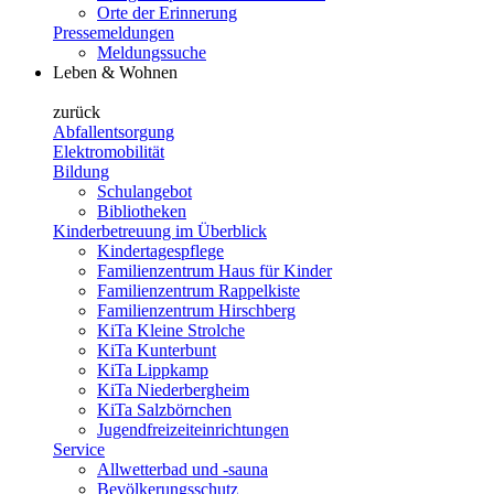
Orte der Erinnerung
Pressemeldungen
Meldungssuche
Leben & Wohnen
zurück
Abfallentsorgung
Elektromobilität
Bildung
Schulangebot
Bibliotheken
Kinderbetreuung im Überblick
Kindertagespflege
Familienzentrum Haus für Kinder
Familienzentrum Rappelkiste
Familienzentrum Hirschberg
KiTa Kleine Strolche
KiTa Kunterbunt
KiTa Lippkamp
KiTa Niederbergheim
KiTa Salzbörnchen
Jugendfreizeiteinrichtungen
Service
Allwetterbad und -sauna
Bevölkerungsschutz