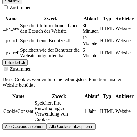
Statistik
Zustimmen
Name
Zweck
Ablauf
Typ
Anbieter
Speichert Informationen Über
30
_pk_ses
HTML
Website
den Besuch der Website
Minuten
13
_pk_id
Speichert eine Benutzer-ID
HTML
Website
Monate
Speichert wie der Benutzer die
6
_pk_ref
HTML
Website
Website aufgerufen hat
Monate
Erforderlich
Zustimmen
Diese Cookies werden für eine reibungslose Funktion unserer
Website benötigt.
Name
Zweck
Ablauf
Typ
Anbieter
Speichert Ihre
Einwilligung zur
CookieConsent
1 Jahr
HTML
Website
Verwendung von
Cookies.
Alle Cookies ablehnen
Alle Cookies akzeptieren