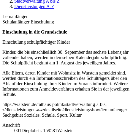
Stadtverwaltung A bis Z
Dienstleistungen A-Z
Lernanfänger
Schulanfänger Einschulung
Einschulung in die Grundschule
Einschulung schulpflichtiger Kinder
Kinder, die bis einschließlich 30. September das sechste Lebensjahr
vollendet haben, werden in demselben Kalenderjahr schulpflichtig.
Die Schulpflicht beginnt am 1. August des jeweiligen Jahres.
Alle Eltern, deren Kinder mit Wohnsitz in Warstein gemeldet sind,
werden durch ein Informationsschreiben des Schulträgers über den
Ablauf der Einschulung ihrer Kinder im Voraus informiert. Weitere
Informationen zum Anmeldeverfahren erhalten Sie in der jeweiligen
Schule.
https://warstein.de/rathaus-politik/stadtverwaltung-a-bis-
z/dienstleistungen-a-z/detailseite/dienstleistung/show/lernanfaenger
Sachgebiet Soziales, Schule, Sport, Kultur
Anschrift
001
Dieplohstr. 1
59581
Warstein