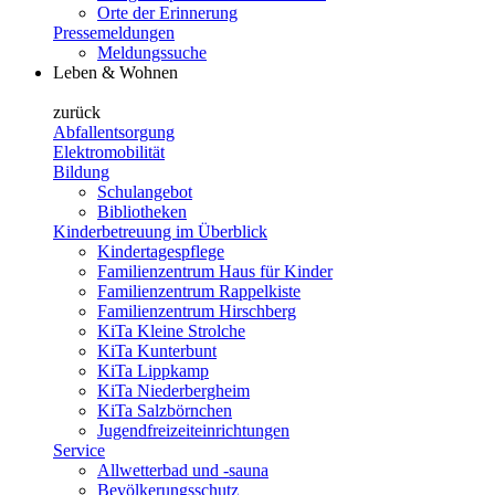
Orte der Erinnerung
Pressemeldungen
Meldungssuche
Leben & Wohnen
zurück
Abfallentsorgung
Elektromobilität
Bildung
Schulangebot
Bibliotheken
Kinderbetreuung im Überblick
Kindertagespflege
Familienzentrum Haus für Kinder
Familienzentrum Rappelkiste
Familienzentrum Hirschberg
KiTa Kleine Strolche
KiTa Kunterbunt
KiTa Lippkamp
KiTa Niederbergheim
KiTa Salzbörnchen
Jugendfreizeiteinrichtungen
Service
Allwetterbad und -sauna
Bevölkerungsschutz