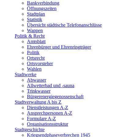
Bankverbindung
Öffnungszeiten
Stadtplan
Statistik
Übersicht städtische Telefonanschlüsse
Wappen
Politik & Recht
Amtsblatt
Ehrenbürger und Ehrenringträger
Politik
Ortsrecht
Ortsvorsteher
Wahlen
Stadtwerke
Abwasser
Allwetterbad und -sauna
Trinkwasser
Bürgerenergiegenossenschaft
Stadtverwaltung A bis Z
Dienstleistungen A-Z
Ansprechpersonen A-Z
Formulare A-Z
Organisationsstruktur
Stadtgeschichte
Kriegsendphaseverbrechen 1945