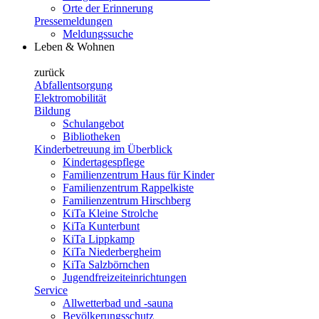
Orte der Erinnerung
Pressemeldungen
Meldungssuche
Leben & Wohnen
zurück
Abfallentsorgung
Elektromobilität
Bildung
Schulangebot
Bibliotheken
Kinderbetreuung im Überblick
Kindertagespflege
Familienzentrum Haus für Kinder
Familienzentrum Rappelkiste
Familienzentrum Hirschberg
KiTa Kleine Strolche
KiTa Kunterbunt
KiTa Lippkamp
KiTa Niederbergheim
KiTa Salzbörnchen
Jugendfreizeiteinrichtungen
Service
Allwetterbad und -sauna
Bevölkerungsschutz