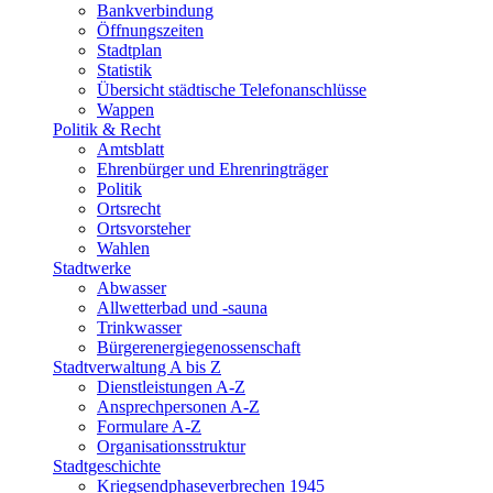
Bankverbindung
Öffnungszeiten
Stadtplan
Statistik
Übersicht städtische Telefonanschlüsse
Wappen
Politik & Recht
Amtsblatt
Ehrenbürger und Ehrenringträger
Politik
Ortsrecht
Ortsvorsteher
Wahlen
Stadtwerke
Abwasser
Allwetterbad und -sauna
Trinkwasser
Bürgerenergiegenossenschaft
Stadtverwaltung A bis Z
Dienstleistungen A-Z
Ansprechpersonen A-Z
Formulare A-Z
Organisationsstruktur
Stadtgeschichte
Kriegsendphaseverbrechen 1945