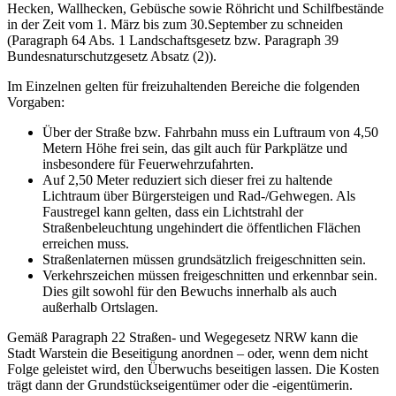
Hecken, Wallhecken, Gebüsche sowie Röhricht und Schilfbestände
in der Zeit vom 1. März bis zum 30.September zu schneiden
(Paragraph 64 Abs. 1 Landschaftsgesetz bzw. Paragraph 39
Bundesnaturschutzgesetz Absatz (2)).
Im Einzelnen gelten für freizuhaltenden Bereiche die folgenden
Vorgaben:
Über der Straße bzw. Fahrbahn muss ein Luftraum von 4,50
Metern Höhe frei sein, das gilt auch für Parkplätze und
insbesondere für Feuerwehrzufahrten.
Auf 2,50 Meter reduziert sich dieser frei zu haltende
Lichtraum über Bürgersteigen und Rad-/Gehwegen. Als
Faustregel kann gelten, dass ein Lichtstrahl der
Straßenbeleuchtung ungehindert die öffentlichen Flächen
erreichen muss.
Straßenlaternen müssen grundsätzlich freigeschnitten sein.
Verkehrszeichen müssen freigeschnitten und erkennbar sein.
Dies gilt sowohl für den Bewuchs innerhalb als auch
außerhalb Ortslagen.
Gemäß Paragraph 22 Straßen- und Wegegesetz NRW kann die
Stadt Warstein die Beseitigung anordnen – oder, wenn dem nicht
Folge geleistet wird, den Überwuchs beseitigen lassen. Die Kosten
trägt dann der Grundstückseigentümer oder die -eigentümerin.