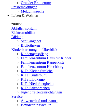
Orte der Erinnerung
Pressemeldungen
Meldungssuche
Leben & Wohnen
zurück
Abfallentsorgung
Elektromobilität
Bildung
Schulangebot
Bibliotheken
Kinderbetreuung im Überblick
Kindertagespflege
Familienzentrum Haus für Kinder
Familienzentrum Rappelkiste
Familienzentrum Hirschberg
KiTa Kleine Strolche
KiTa Kunterbunt
KiTa Lippkamp
KiTa Niederbergheim
KiTa Salzbörnchen
Jugendfreizeiteinrichtungen
Service
Allwetterbad und -sauna
Bevölkerungsschutz