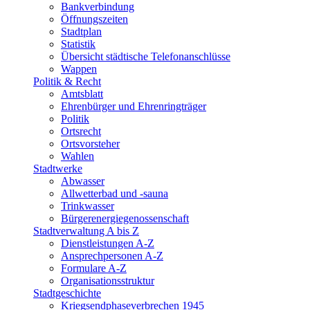
Bankverbindung
Öffnungszeiten
Stadtplan
Statistik
Übersicht städtische Telefonanschlüsse
Wappen
Politik & Recht
Amtsblatt
Ehrenbürger und Ehrenringträger
Politik
Ortsrecht
Ortsvorsteher
Wahlen
Stadtwerke
Abwasser
Allwetterbad und -sauna
Trinkwasser
Bürgerenergiegenossenschaft
Stadtverwaltung A bis Z
Dienstleistungen A-Z
Ansprechpersonen A-Z
Formulare A-Z
Organisationsstruktur
Stadtgeschichte
Kriegsendphaseverbrechen 1945