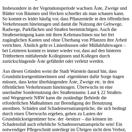
Insbesondere in der Vegetationsperiode wachsen Äste, Zweige und
Blätter von Bäumen und Hecken schneller als man schauen kann.
So kommt es leider häufig vor, dass Pflanzenteile in den öffentlichen
Verkehrsraum hineinragen und damit die Nutzung der Gehwege,
Radwege, Parkflächen und Straßen beeinträchtigen. Auch die
Straßenreinigung kann mit ihren Kehrmaschinen nur bei frei
zugänglichen Kanten und ohne Überhang von Pflanzen ihre Arbeit
verrichten. Ähnlich geht es Linienbussen oder Müllabfuhrwagen –
bei Letzteren kommt es immer wieder vor, dass auf den hinteren
Trittbrettern mitfahrende Kolleginnen und Kollegen durch
zurückschlagende Äste gefährdet oder verletzt werden.
Aus diesen Gründen weist die Stadt Warstein darauf hin, dass
Grundstückseigentümerinnen und -eigentümer dafür Sorge tragen
müssen, dass keine überhängenden Äste, Zweige etc. in den
öffentlichen Verkehrsraum hineinragen. Überwuchs ist eine
unerlaubte Sondernutzung des Straßenraums: Laut § 22 Straßen-
und Wegegesetz NRW kann die zuständige Behörde die
erforderlichen Maßnahmen zur Beendigung der Benutzung
anordnen. Schäden und Schadensersatzansprüche, die sich bedingt
durch einen Überwuchs ergeben, gehen zu Lasten der
Grundstückseigentümer bzw. der -besitzer – das können im
Schadensfall auch erhebliche Schadensersatzansprüche sein! Ein
notwendiger Pflegeschnitt unterliegt im Übrigen nicht dem Verbot,