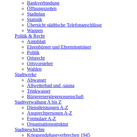
Bankverbindung
Öffnungszeiten
Stadtplan
Statistik
Übersicht städtische Telefonanschlüsse
Wappen
Politik & Recht
Amtsblatt
Ehrenbürger und Ehrenringträger
Politik
Ortsrecht
Ortsvorsteher
Wahlen
Stadtwerke
Abwasser
Allwetterbad und -sauna
Trinkwasser
Bürgerenergiegenossenschaft
Stadtverwaltung A bis Z
Dienstleistungen A-Z
Ansprechpersonen A-Z
Formulare A-Z
Organisationsstruktur
Stadtgeschichte
Kriegsendphaseverbrechen 1945