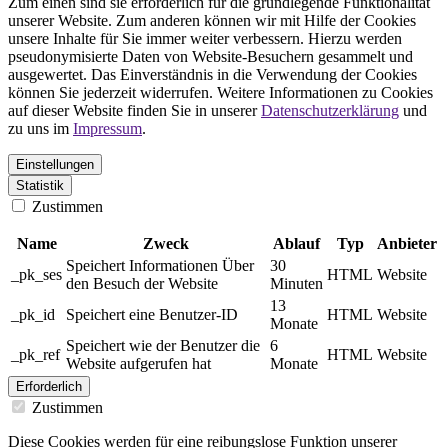
Zum einen sind sie erforderlich für die grundlegende Funktionalität
unserer Website. Zum anderen können wir mit Hilfe der Cookies
unsere Inhalte für Sie immer weiter verbessern. Hierzu werden
pseudonymisierte Daten von Website-Besuchern gesammelt und
ausgewertet. Das Einverständnis in die Verwendung der Cookies
können Sie jederzeit widerrufen. Weitere Informationen zu Cookies
auf dieser Website finden Sie in unserer
Datenschutzerklärung
und
zu uns im
Impressum
.
Einstellungen
Statistik
Zustimmen
Name
Zweck
Ablauf
Typ
Anbieter
Speichert Informationen Über
30
_pk_ses
HTML
Website
den Besuch der Website
Minuten
13
_pk_id
Speichert eine Benutzer-ID
HTML
Website
Monate
Speichert wie der Benutzer die
6
_pk_ref
HTML
Website
Website aufgerufen hat
Monate
Erforderlich
Zustimmen
Diese Cookies werden für eine reibungslose Funktion unserer