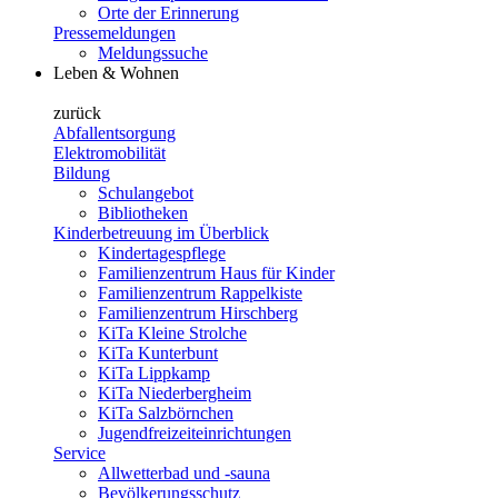
Orte der Erinnerung
Pressemeldungen
Meldungssuche
Leben & Wohnen
zurück
Abfallentsorgung
Elektromobilität
Bildung
Schulangebot
Bibliotheken
Kinderbetreuung im Überblick
Kindertagespflege
Familienzentrum Haus für Kinder
Familienzentrum Rappelkiste
Familienzentrum Hirschberg
KiTa Kleine Strolche
KiTa Kunterbunt
KiTa Lippkamp
KiTa Niederbergheim
KiTa Salzbörnchen
Jugendfreizeiteinrichtungen
Service
Allwetterbad und -sauna
Bevölkerungsschutz