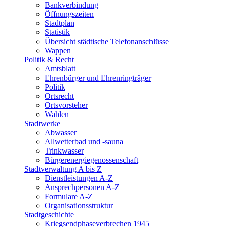
Bankverbindung
Öffnungszeiten
Stadtplan
Statistik
Übersicht städtische Telefonanschlüsse
Wappen
Politik & Recht
Amtsblatt
Ehrenbürger und Ehrenringträger
Politik
Ortsrecht
Ortsvorsteher
Wahlen
Stadtwerke
Abwasser
Allwetterbad und -sauna
Trinkwasser
Bürgerenergiegenossenschaft
Stadtverwaltung A bis Z
Dienstleistungen A-Z
Ansprechpersonen A-Z
Formulare A-Z
Organisationsstruktur
Stadtgeschichte
Kriegsendphaseverbrechen 1945