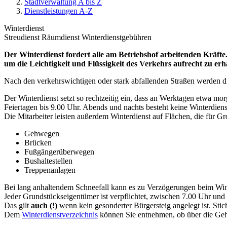
Stadtverwaltung A bis Z
Dienstleistungen A-Z
Winterdienst
Streudienst Räumdienst Winterdienstgebühren
Der Winterdienst fordert alle am Betriebshof arbeitenden Kräfte.
um die Leichtigkeit und Flüssigkeit des Verkehrs aufrecht zu erh
Nach den verkehrswichtigen oder stark abfallenden Straßen werden d
Der Winterdienst setzt so rechtzeitig ein, dass an Werktagen etwa m
Feiertagen bis 9.00 Uhr. Abends und nachts besteht keine Winterdiens
Die Mitarbeiter leisten außerdem Winterdienst auf Flächen, die für Gr
Gehwegen
Brücken
Fußgängerüberwegen
Bushaltestellen
Treppenanlagen
Bei lang anhaltendem Schneefall kann es zu Verzögerungen beim Wint
Jeder Grundstückseigentümer ist verpflichtet, zwischen 7.00 Uhr un
Das gilt
auch (!)
wenn kein gesonderter Bürgersteig angelegt ist. St
Dem
Winterdienstverzeichnis
können Sie entnehmen, ob über die Gehwe