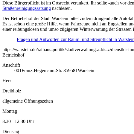
Diese Bürgerpflicht ist im Ortsrecht verankert. Ihr sollte -auch vo
Straßenreinigungssatzung
nachlesen.
Der Betriebshof der Stadt Warstein bittet zudem dringend alle Auto
Es ist schon eine große Hilfe, wenn Fahrzeuge nicht an Engstellen 
einer reibungslosen und umso zügigeren Winterwartung der Strassen im
Fragen und Antworten zur Räum- und Streupflicht in Warstei
https://warstein.de/rathaus-politik/stadtverwaltung-a-bis-z/dienstleistu
Betriebshof
Anschrift
001
Franz-Hegemann-Str. 8
59581
Warstein
Herr
Dreibholz
allgemeine Öffnungszeiten
Montag
8.30 - 12.30 Uhr
Dienstag