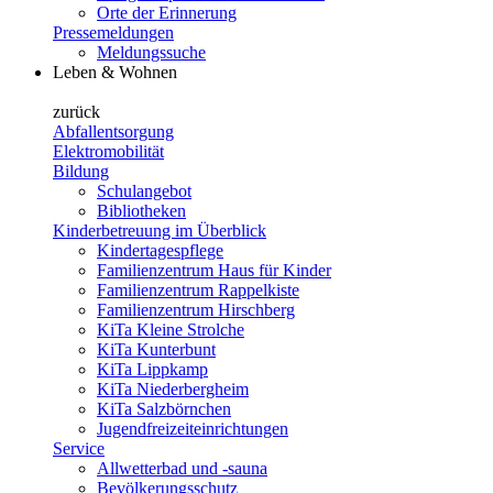
Orte der Erinnerung
Pressemeldungen
Meldungssuche
Leben & Wohnen
zurück
Abfallentsorgung
Elektromobilität
Bildung
Schulangebot
Bibliotheken
Kinderbetreuung im Überblick
Kindertagespflege
Familienzentrum Haus für Kinder
Familienzentrum Rappelkiste
Familienzentrum Hirschberg
KiTa Kleine Strolche
KiTa Kunterbunt
KiTa Lippkamp
KiTa Niederbergheim
KiTa Salzbörnchen
Jugendfreizeiteinrichtungen
Service
Allwetterbad und -sauna
Bevölkerungsschutz