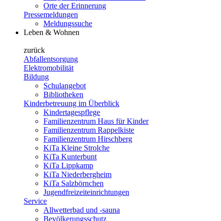
Orte der Erinnerung
Pressemeldungen
Meldungssuche
Leben & Wohnen
zurück
Abfallentsorgung
Elektromobilität
Bildung
Schulangebot
Bibliotheken
Kinderbetreuung im Überblick
Kindertagespflege
Familienzentrum Haus für Kinder
Familienzentrum Rappelkiste
Familienzentrum Hirschberg
KiTa Kleine Strolche
KiTa Kunterbunt
KiTa Lippkamp
KiTa Niederbergheim
KiTa Salzbörnchen
Jugendfreizeiteinrichtungen
Service
Allwetterbad und -sauna
Bevölkerungsschutz