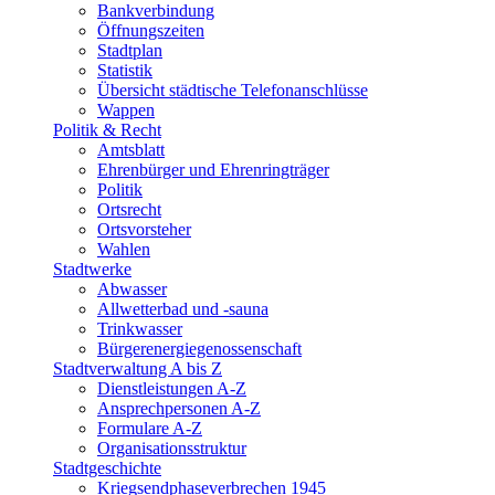
Bankverbindung
Öffnungszeiten
Stadtplan
Statistik
Übersicht städtische Telefonanschlüsse
Wappen
Politik & Recht
Amtsblatt
Ehrenbürger und Ehrenringträger
Politik
Ortsrecht
Ortsvorsteher
Wahlen
Stadtwerke
Abwasser
Allwetterbad und -sauna
Trinkwasser
Bürgerenergiegenossenschaft
Stadtverwaltung A bis Z
Dienstleistungen A-Z
Ansprechpersonen A-Z
Formulare A-Z
Organisationsstruktur
Stadtgeschichte
Kriegsendphaseverbrechen 1945