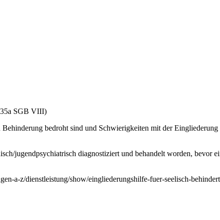
(§35a SGB VIII)
en Behinderung bedroht sind und Schwierigkeiten mit der Eingliederung
nisch/jugendpsychiatrisch diagnostiziert und behandelt worden, bevor e
tungen-a-z/dienstleistung/show/eingliederungshilfe-fuer-seelisch-behinde