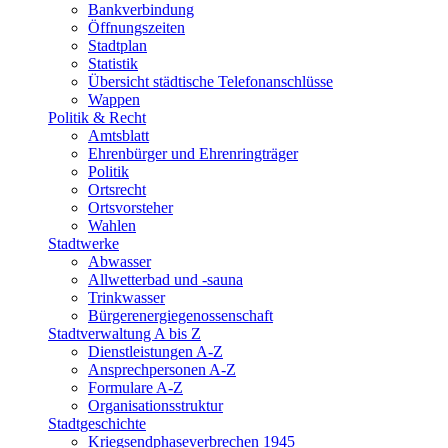
Bankverbindung
Öffnungszeiten
Stadtplan
Statistik
Übersicht städtische Telefonanschlüsse
Wappen
Politik & Recht
Amtsblatt
Ehrenbürger und Ehrenringträger
Politik
Ortsrecht
Ortsvorsteher
Wahlen
Stadtwerke
Abwasser
Allwetterbad und -sauna
Trinkwasser
Bürgerenergiegenossenschaft
Stadtverwaltung A bis Z
Dienstleistungen A-Z
Ansprechpersonen A-Z
Formulare A-Z
Organisationsstruktur
Stadtgeschichte
Kriegsendphaseverbrechen 1945