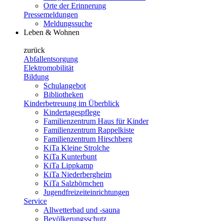
Orte der Erinnerung
Pressemeldungen
Meldungssuche
Leben & Wohnen
zurück
Abfallentsorgung
Elektromobilität
Bildung
Schulangebot
Bibliotheken
Kinderbetreuung im Überblick
Kindertagespflege
Familienzentrum Haus für Kinder
Familienzentrum Rappelkiste
Familienzentrum Hirschberg
KiTa Kleine Strolche
KiTa Kunterbunt
KiTa Lippkamp
KiTa Niederbergheim
KiTa Salzbörnchen
Jugendfreizeiteinrichtungen
Service
Allwetterbad und -sauna
Bevölkerungsschutz