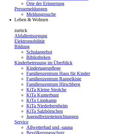
Orte der Erinnerung
Pressemeldungen
Meldungssuche
Leben & Wohnen
zurück
Abfallentsorgung
Elektromobilität
Bildung
Schulangebot
Bibliotheken
Kinderbetreuung im Überblick
Kindertagespflege
Familienzentrum Haus für Kinder
Familienzentrum Rappelkiste
Familienzentrum Hirschberg
KiTa Kleine Strolche
KiTa Kunterbunt
KiTa Lippkamp
KiTa Niederbergheim
KiTa Salzbörnchen
Jugendfreizeiteinrichtungen
Service
Allwetterbad und -sauna
Bevölkerungsschutz