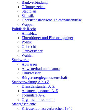
Bankverbindung
Öffnungszeiten
Stadtplan
Statistik
Übersicht städtische Telefonanschlüsse
Wappen
Politik & Recht
Amtsblatt
Ehrenbürger und Ehrenringträger
Politik
Ortsrecht
Ortsvorsteher
Wahlen
Stadtwerke
Abwasser
Allwetterbad und -sauna
Trinkwasser
Bürgerenergiegenossenschaft
Stadtverwaltung A bis Z
Dienstleistungen A-Z
Ansprechpersonen A-Z
Formulare A-Z
Organisationsstruktur
Stadtgeschichte
Kriegsendphaseverbrechen 1945