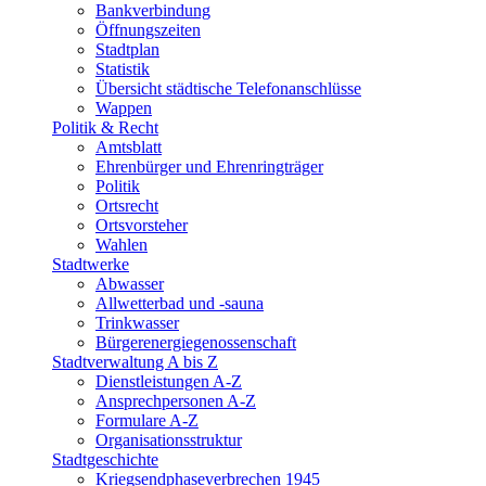
Bankverbindung
Öffnungszeiten
Stadtplan
Statistik
Übersicht städtische Telefonanschlüsse
Wappen
Politik & Recht
Amtsblatt
Ehrenbürger und Ehrenringträger
Politik
Ortsrecht
Ortsvorsteher
Wahlen
Stadtwerke
Abwasser
Allwetterbad und -sauna
Trinkwasser
Bürgerenergiegenossenschaft
Stadtverwaltung A bis Z
Dienstleistungen A-Z
Ansprechpersonen A-Z
Formulare A-Z
Organisationsstruktur
Stadtgeschichte
Kriegsendphaseverbrechen 1945