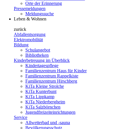
Orte der Erinnerung
Pressemeldungen
Meldungssuche
Leben & Wohnen
zurück
Abfallentsorgung
Elektromobilität
Bildung
Schulangebot
Bibliotheken
Kinderbetreuung im Überblick
Kindertagespflege
Familienzentrum Haus für Kinder
Familienzentrum Rappelkiste
Familienzentrum Hirschberg
KiTa Kleine Strolche
KiTa Kunterbunt
KiTa Lippkamp
KiTa Niederbergheim
KiTa Salzbörnchen
Jugendfreizeiteinrichtungen
Service
Allwetterbad und -sauna
Bevölkerungsschutz