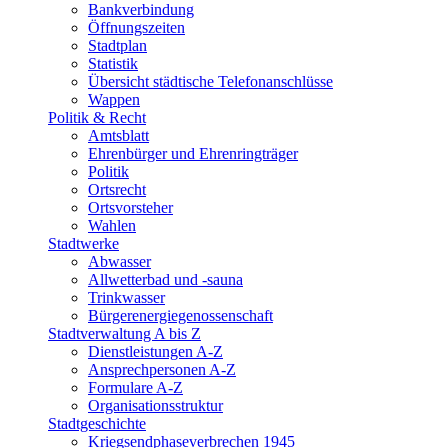
Bankverbindung
Öffnungszeiten
Stadtplan
Statistik
Übersicht städtische Telefonanschlüsse
Wappen
Politik & Recht
Amtsblatt
Ehrenbürger und Ehrenringträger
Politik
Ortsrecht
Ortsvorsteher
Wahlen
Stadtwerke
Abwasser
Allwetterbad und -sauna
Trinkwasser
Bürgerenergiegenossenschaft
Stadtverwaltung A bis Z
Dienstleistungen A-Z
Ansprechpersonen A-Z
Formulare A-Z
Organisationsstruktur
Stadtgeschichte
Kriegsendphaseverbrechen 1945