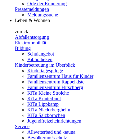
Orte der Erinnerung
Pressemeldungen
Meldungssuche
Leben & Wohnen
zurück
Abfallentsorgung
Elektromobilität
Bildung
Schulangebot
Bibliotheken
Kinderbetreuung im Überblick
Kindertagespflege
Familienzentrum Haus für Kinder
Familienzentrum Rappelkiste
Familienzentrum Hirschberg
KiTa Kleine Strolche
KiTa Kunterbunt
KiTa Lippkamp
KiTa Niederbergheim
KiTa Salzbörnchen
Jugendfreizeiteinrichtungen
Service
Allwetterbad und -sauna
Bevölkerungsschutz