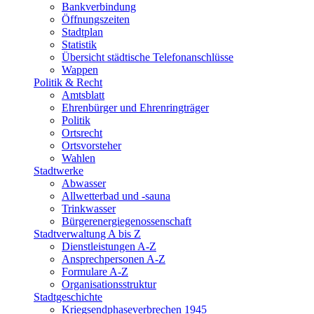
Bankverbindung
Öffnungszeiten
Stadtplan
Statistik
Übersicht städtische Telefonanschlüsse
Wappen
Politik & Recht
Amtsblatt
Ehrenbürger und Ehrenringträger
Politik
Ortsrecht
Ortsvorsteher
Wahlen
Stadtwerke
Abwasser
Allwetterbad und -sauna
Trinkwasser
Bürgerenergiegenossenschaft
Stadtverwaltung A bis Z
Dienstleistungen A-Z
Ansprechpersonen A-Z
Formulare A-Z
Organisationsstruktur
Stadtgeschichte
Kriegsendphaseverbrechen 1945