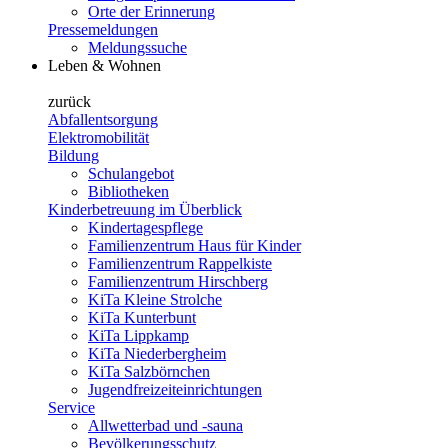
Orte der Erinnerung
Pressemeldungen
Meldungssuche
Leben & Wohnen
zurück
Abfallentsorgung
Elektromobilität
Bildung
Schulangebot
Bibliotheken
Kinderbetreuung im Überblick
Kindertagespflege
Familienzentrum Haus für Kinder
Familienzentrum Rappelkiste
Familienzentrum Hirschberg
KiTa Kleine Strolche
KiTa Kunterbunt
KiTa Lippkamp
KiTa Niederbergheim
KiTa Salzbörnchen
Jugendfreizeiteinrichtungen
Service
Allwetterbad und -sauna
Bevölkerungsschutz