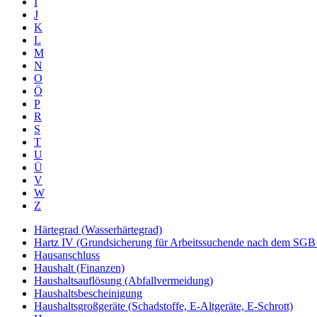
I
J
K
L
M
N
O
Ö
P
R
S
T
U
Ü
V
W
Z
Härtegrad (Wasserhärtegrad)
Hartz IV (Grundsicherung für Arbeitssuchende nach dem SGB 
Hausanschluss
Haushalt (Finanzen)
Haushaltsauflösung (Abfallvermeidung)
Haushaltsbescheinigung
Haushaltsgroßgeräte (Schadstoffe, E-Altgeräte, E-Schrott)