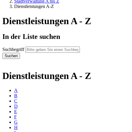
Stadtverwaltung A bis Z
Dienstleistungen A-Z
Dienstleistungen A - Z
In der Liste suchen
Suchbegriff
Dienstleistungen A - Z
A
B
C
D
E
F
G
H