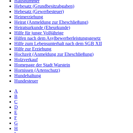
Hausnummer
Hebesatz (Grundbesitzabgaben)
Hebesatz (Gewerbesteuer)
Heimerziehung
Heirat (Anmeldung zur Eheschließung)
Heiratsurkunde (Eheurkunde)
Hilfe für junge Volljährige
Hilfen nach dem Asylbewerberleistungsgesetz
Hilfe zum Lebensunterhalt nach dem SGB XII
Hilfe zur Erziehung
Hochzeit (Anmeldung zur Eheschließung)
Holzverkauf
Homepage der Stadt Warstein
Hornissen (Artenschutz)
Hundehaltung
Hundesteuer
A
B
C
D
E
F
G
H