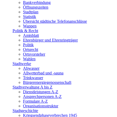
Bankverbindung
Öffnungszeiten
Stadtplan
Statistik
Übersicht städtische Telefonanschlüsse
Wappen
Politik & Recht
Amtsblatt
Ehrenbürger und Ehrenringträger
Politik
Ortsrecht
Ortsvorsteher
Wahlen
Stadtwerke
Abwasser
Allwetterbad und -sauna
Trinkwasser
Bürgerenergiegenossenschaft
Stadtverwaltung A bis Z
Dienstleistungen A-Z
Ansprechpersonen A-Z
Formulare A-Z
Organisationsstruktur
Stadtgeschichte
Kriegsendphaseverbrechen 1945