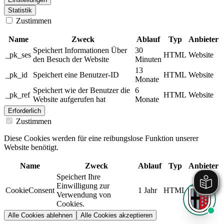
Statistik
Zustimmen
Name
Zweck
Ablauf
Typ
Anbieter
Speichert Informationen Über
30
_pk_ses
HTML
Website
den Besuch der Website
Minuten
13
_pk_id
Speichert eine Benutzer-ID
HTML
Website
Monate
Speichert wie der Benutzer die
6
_pk_ref
HTML
Website
Website aufgerufen hat
Monate
Erforderlich
Zustimmen
Diese Cookies werden für eine reibungslose Funktion unserer
Website benötigt.
Name
Zweck
Ablauf
Typ
Anbieter
Speichert Ihre
Einwilligung zur
CookieConsent
1 Jahr
HTML
Website
Verwendung von
Cookies.
Alle Cookies ablehnen
Alle Cookies akzeptieren