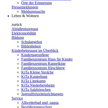
Orte der Erinnerung
Pressemeldungen
Meldungssuche
Leben & Wohnen
zurück
Abfallentsorgung
Elektromobilität
Bildung
Schulangebot
Bibliotheken
Kinderbetreuung im Überblick
Kindertagespflege
Familienzentrum Haus für Kinder
Familienzentrum Rappelkiste
Familienzentrum Hirschberg
KiTa Kleine Strolche
KiTa Kunterbunt
KiTa Lippkamp
KiTa Niederbergheim
KiTa Salzbörnchen
Jugendfreizeiteinrichtungen
Service
Allwetterbad und -sauna
Bevölkerungsschutz