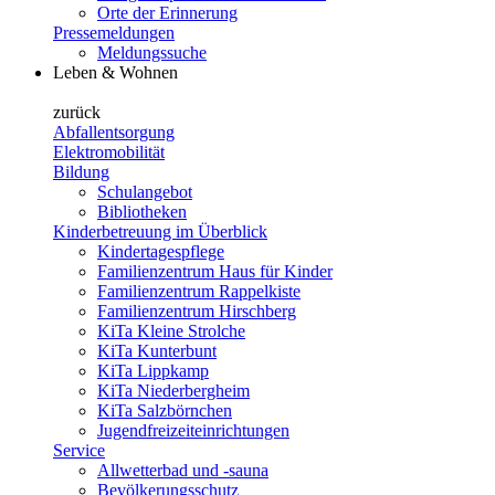
Orte der Erinnerung
Pressemeldungen
Meldungssuche
Leben & Wohnen
zurück
Abfallentsorgung
Elektromobilität
Bildung
Schulangebot
Bibliotheken
Kinderbetreuung im Überblick
Kindertagespflege
Familienzentrum Haus für Kinder
Familienzentrum Rappelkiste
Familienzentrum Hirschberg
KiTa Kleine Strolche
KiTa Kunterbunt
KiTa Lippkamp
KiTa Niederbergheim
KiTa Salzbörnchen
Jugendfreizeiteinrichtungen
Service
Allwetterbad und -sauna
Bevölkerungsschutz