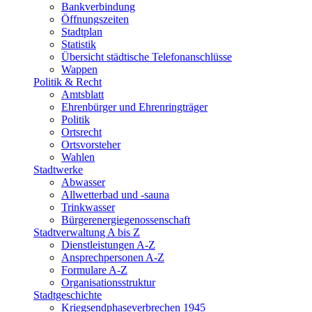
Bankverbindung
Öffnungszeiten
Stadtplan
Statistik
Übersicht städtische Telefonanschlüsse
Wappen
Politik & Recht
Amtsblatt
Ehrenbürger und Ehrenringträger
Politik
Ortsrecht
Ortsvorsteher
Wahlen
Stadtwerke
Abwasser
Allwetterbad und -sauna
Trinkwasser
Bürgerenergiegenossenschaft
Stadtverwaltung A bis Z
Dienstleistungen A-Z
Ansprechpersonen A-Z
Formulare A-Z
Organisationsstruktur
Stadtgeschichte
Kriegsendphaseverbrechen 1945