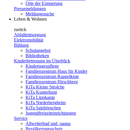
Orte der Erinnerung
Pressemeldungen
Meldungssuche
Leben & Wohnen
zurück
Abfallentsorgung
Elektromobilität
Bildung
Schulangebot
Bibliotheken
Kinderbetreuung im Überblick
Kindertagespflege
Familienzentrum Haus für Kinder
Familienzentrum Rappelkiste
Familienzentrum Hirschberg
KiTa Kleine Strolche
KiTa Kunterbunt
KiTa Lippkamp
KiTa Niederbergheim
KiTa Salzbörnchen
Jugendfreizeiteinrichtungen
Service
Allwetterbad und -sauna
Bevölkerungsschutz