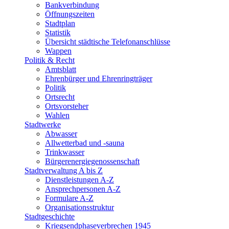
Bankverbindung
Öffnungszeiten
Stadtplan
Statistik
Übersicht städtische Telefonanschlüsse
Wappen
Politik & Recht
Amtsblatt
Ehrenbürger und Ehrenringträger
Politik
Ortsrecht
Ortsvorsteher
Wahlen
Stadtwerke
Abwasser
Allwetterbad und -sauna
Trinkwasser
Bürgerenergiegenossenschaft
Stadtverwaltung A bis Z
Dienstleistungen A-Z
Ansprechpersonen A-Z
Formulare A-Z
Organisationsstruktur
Stadtgeschichte
Kriegsendphaseverbrechen 1945