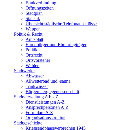
Bankverbindung
Öffnungszeiten
Stadtplan
Statistik
Übersicht städtische Telefonanschlüsse
Wappen
Politik & Recht
Amtsblatt
Ehrenbürger und Ehrenringträger
Politik
Ortsrecht
Ortsvorsteher
Wahlen
Stadtwerke
Abwasser
Allwetterbad und -sauna
Trinkwasser
Bürgerenergiegenossenschaft
Stadtverwaltung A bis Z
Dienstleistungen A-Z
Ansprechpersonen A-Z
Formulare A-Z
Organisationsstruktur
Stadtgeschichte
Kriegsendphaseverbrechen 1945