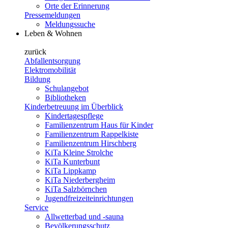
Orte der Erinnerung
Pressemeldungen
Meldungssuche
Leben & Wohnen
zurück
Abfallentsorgung
Elektromobilität
Bildung
Schulangebot
Bibliotheken
Kinderbetreuung im Überblick
Kindertagespflege
Familienzentrum Haus für Kinder
Familienzentrum Rappelkiste
Familienzentrum Hirschberg
KiTa Kleine Strolche
KiTa Kunterbunt
KiTa Lippkamp
KiTa Niederbergheim
KiTa Salzbörnchen
Jugendfreizeiteinrichtungen
Service
Allwetterbad und -sauna
Bevölkerungsschutz