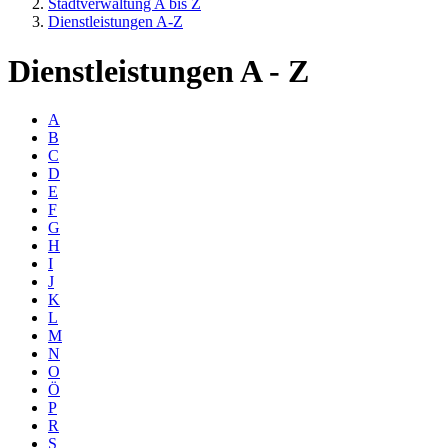
Stadtverwaltung A bis Z
Dienstleistungen A-Z
Dienstleistungen A - Z
A
B
C
D
E
F
G
H
I
J
K
L
M
N
O
Ö
P
R
S