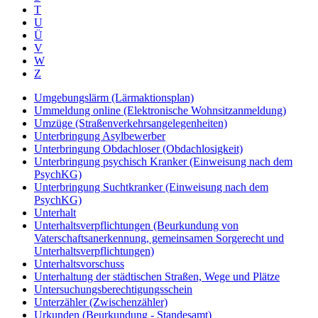
T
U
Ü
V
W
Z
Umgebungslärm (Lärmaktionsplan)
Ummeldung online (Elektronische Wohnsitzanmeldung)
Umzüge (Straßenverkehrsangelegenheiten)
Unterbringung Asylbewerber
Unterbringung Obdachloser (Obdachlosigkeit)
Unterbringung psychisch Kranker (Einweisung nach dem
PsychKG)
Unterbringung Suchtkranker (Einweisung nach dem
PsychKG)
Unterhalt
Unterhaltsverpflichtungen (Beurkundung von
Vaterschaftsanerkennung, gemeinsamen Sorgerecht und
Unterhaltsverpflichtungen)
Unterhaltsvorschuss
Unterhaltung der städtischen Straßen, Wege und Plätze
Untersuchungsberechtigungsschein
Unterzähler (Zwischenzähler)
Urkunden (Beurkundung - Standesamt)