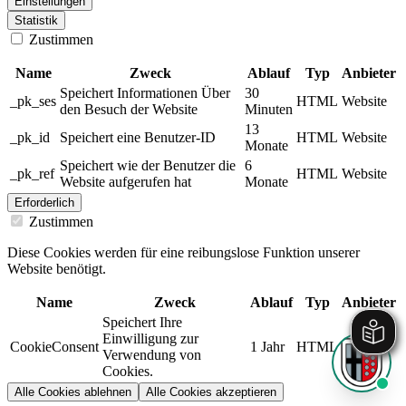
Einstellungen
Statistik
Zustimmen
Name
Zweck
Ablauf
Typ
Anbieter
Speichert Informationen Über
30
_pk_ses
HTML
Website
den Besuch der Website
Minuten
13
_pk_id
Speichert eine Benutzer-ID
HTML
Website
Monate
Speichert wie der Benutzer die
6
_pk_ref
HTML
Website
Website aufgerufen hat
Monate
Erforderlich
Zustimmen
Diese Cookies werden für eine reibungslose Funktion unserer
Website benötigt.
Name
Zweck
Ablauf
Typ
Anbieter
Speichert Ihre
Einwilligung zur
CookieConsent
1 Jahr
HTML
Website
Verwendung von
Cookies.
Alle Cookies ablehnen
Alle Cookies akzeptieren