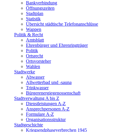
Bankverbindung
Öffnungszeiten
Stadtplan
Statistik
Übersicht städtische Telefonanschlüsse
Wappen
Politik & Recht
Amtsblatt
Ehrenbürger und Ehrenringträger
Politik
Ortsrecht
Ortsvorsteher
Wahlen
Stadtwerke
Abwasser
Allwetterbad und -sauna
Trinkwasser
Bürgerenergiegenossenschaft
Stadtverwaltung A bis Z
Dienstleistungen A-Z
Ansprechpersonen A-Z
Formulare A-Z
Organisationsstruktur
Stadtgeschichte
Kriegsendphaseverbrechen 1945