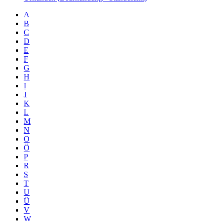
A
B
C
D
E
F
G
H
I
J
K
L
M
N
O
Ö
P
R
S
T
U
Ü
V
W