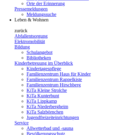
Orte der Erinnerung
Pressemeldungen
Meldungssuche
Leben & Wohnen
zurück
Abfallentsorgung
Elektromobilität
Bildung
Schulangebot
Bibliotheken
Kinderbetreuung im Überblick
Kindertagespflege
Familienzentrum Haus für Kinder
Familienzentrum Rappelkiste
Familienzentrum Hirschberg
KiTa Kleine Strolche
KiTa Kunterbunt
KiTa Lippkamp
KiTa Niederbergheim
KiTa Salzbörnchen
Jugendfreizeiteinrichtungen
Service
Allwetterbad und -sauna
Bevölkerungsschutz